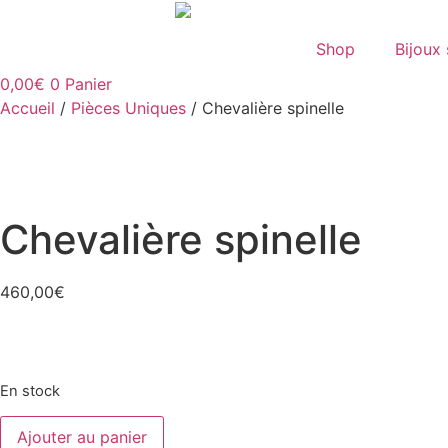
Aller
au
Shop
Bijoux
contenu
0,00
€
0
Panier
Accueil
/
Pièces Uniques
/ Chevalière spinelle
Chevalière spinelle
460,00
€
En stock
quantité
Ajouter au panier
de