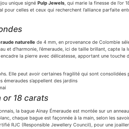
bijou unique signé
Pulp Jewels
, qui marie la finesse de l’or 
l pour celles et ceux qui recherchent l’alliance parfaite en
fondes
raude naturelle
de 4 mm, en provenance de Colombie sélec
 et d’harmonie, l’émeraude, ici de taille brillant, capte la
né encadre la pierre avec délicatesse, apportant une touche
s. Elle peut avoir certaines fragilité qui sont consolidées p
des émeraudes s’appellent des jardins
mai
 or 18 carats
yonnais, la bague Ainay Émeraude est montée sur un anneau 
lanc, chaque bague est façonnée à la main, selon les savoir-f
rtifié RJC (Responsible Jewellery Council), pour une joailler