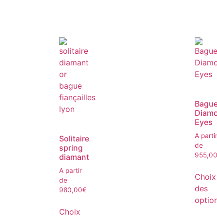
Bagu
Diam
Eyes
A parti
Solitaire
de
spring
955,0
diamant
A partir
Choix
de
des
980,00
€
optio
Choix