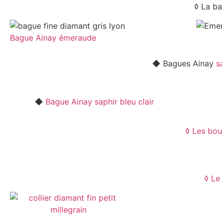
◊ La bague A
Bague Ainay émeraude
◆ Bagues Ainay
s
◆
Bague Ainay saphir bleu clair
◊ Les bouc
◊
Le