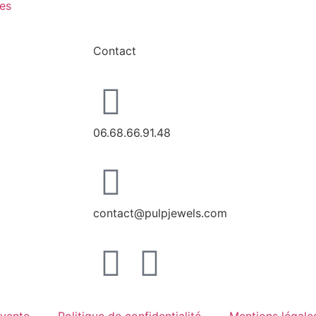
res
Contact
06.68.66.91.48
contact@pulpjewels.com
 vente
Politique de confidentialité
Mentions légale