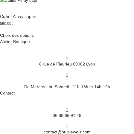
variations.
du
Les
produit
options
Collier Ainay saphir
peuvent
590,00
€
être
Ce
choisies
Choix des options
produit
sur
Atelier Boutique
a
la
plusieurs
page
variations.
du
Les
8 rue de Fleurieu 69002 Lyon
produit
options
peuvent
être
Du Mercredi au Samedi : 11h-13h et 14h-19h
choisies
Contact
sur
la
page
du
06.68.66.91.48
produit
contact@pulpjewels.com