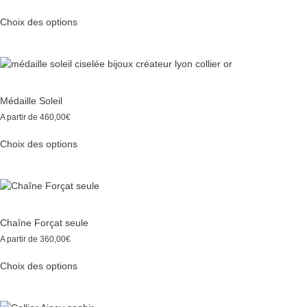
Ce
Choix des options
produit
a
plusieurs
variations.
Les
options
Médaille Soleil
peuvent
A partir de
460,00
€
être
Ce
choisies
Choix des options
produit
sur
a
la
plusieurs
page
variations.
du
Les
produit
options
Chaîne Forçat seule
peuvent
A partir de
360,00
€
être
Ce
choisies
Choix des options
produit
sur
a
la
plusieurs
page