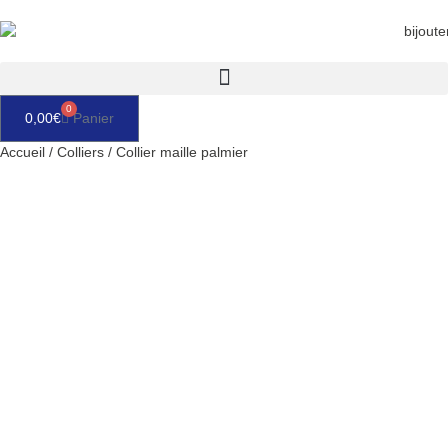
Aller
au
contenu
0
0,00
€
Panier
Accueil
/
Colliers
/ Collier maille palmier