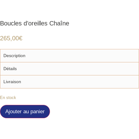
Boucles d’oreilles Chaîne
265,00
€
Description
Détails
Livraison
En stock
quantité
de
Ajouter au panier
Boucles
d'oreilles
Chaîne